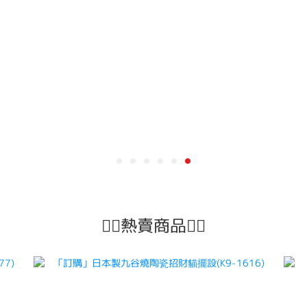
❤️‍🔥熱賣商品❤️‍🔥