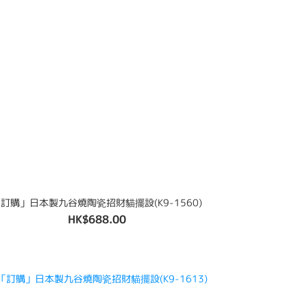
訂購」日本製九谷燒陶瓷招財貓擺設(K9-1560)
HK$688.00