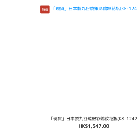
特價
「現貨」日本製九谷燒銀彩鶴紋花瓶(K8-1242
HK$1,347.00