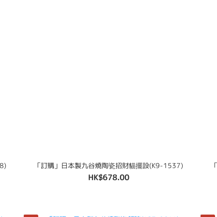
8)
「訂購」日本製九谷燒陶瓷招財貓擺設(K9-1537)
「
HK$678.00