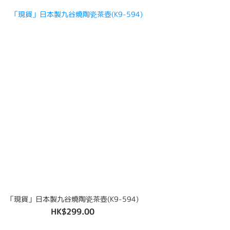
「現貨」日本製九谷燒陶瓷茶壺(K9-594)
HK$299.00