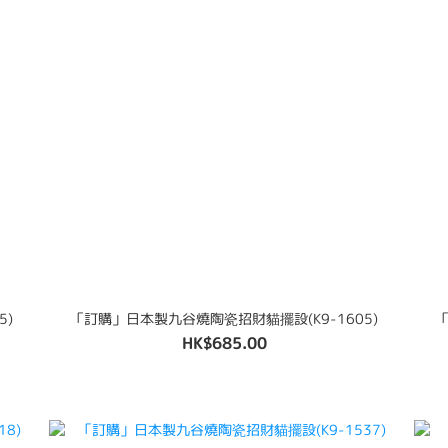
5)
「訂購」日本製九谷燒陶瓷招財貓擺設(K9-1605)
「
HK$685.00