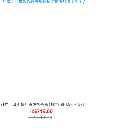
訂購」日本製九谷燒陶瓷招財貓擺設(K8-1467)
HK$719.00
HK$799.00