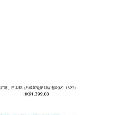
訂購」日本製九谷燒陶瓷招財貓擺設(K9-1623)
HK$1,399.00