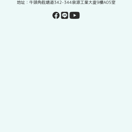
地址：牛頭角觀塘道342-344泉源工業大廈9樓A05室