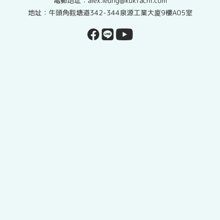
電郵地址：alex.leung@kukfachi.com
地址：牛頭角觀塘道342-344泉源工業大廈9樓A05室