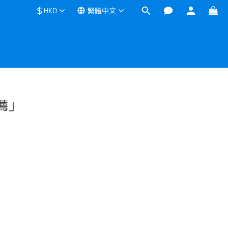
$
HKD
繁體中文
薦」