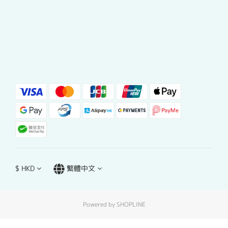
$
HKD
繁體中文
Powered by SHOPLINE