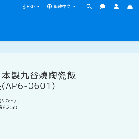
$
HKD
繁體中文
立即購買
日本製九谷燒陶瓷飯
AP6-0601)
高5.7cm），
高8.2cm）