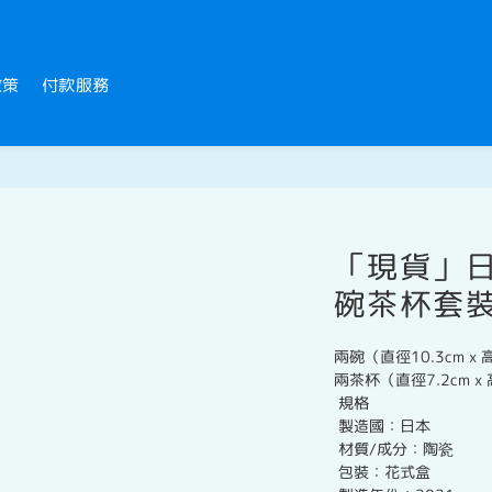
政策
付款服務
「現貨」
碗茶杯套裝(
兩碗（直徑10.3cm x 
兩茶杯（直徑7.2cm x 
 規格
 製造國：日本
 材質/成分：陶瓷
 包裝：花式盒