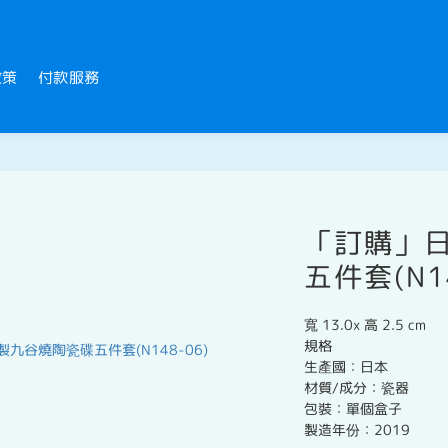
政策
付款服務
「訂購」
五件套(N14
寬 13.0x 高 2.5 cm
規格
生產國：日本
材質/成分：瓷器
包裝：單個盒子
製造年份：2019