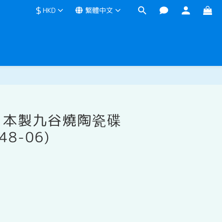
$
HKD
繁體中文
立即購買
日本製九谷燒陶瓷碟
8-06)