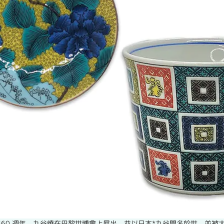
360 週年。九谷燒在巴黎世博會上展出，並以日本*九谷聞名於世，並被