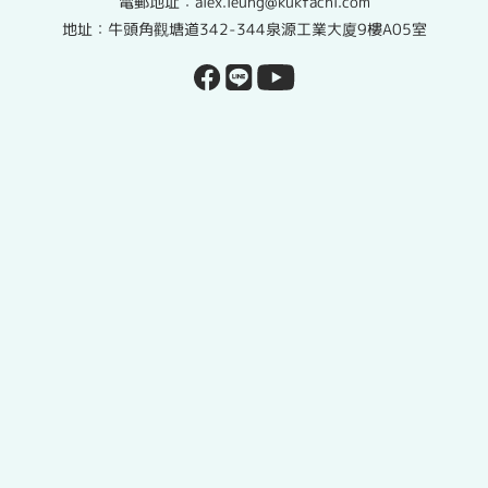
電郵地址：alex.leung@kukfachi.com
地址：牛頭角觀塘道342-344泉源工業大廈9樓A05室