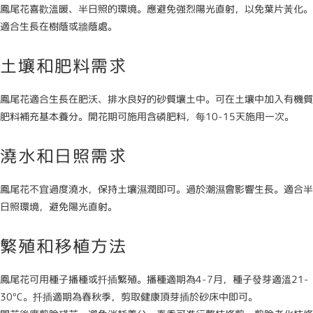
鳳尾花喜歡溫暖、半日照的環境。應避免強烈陽光直射，以免葉片黃化。
適合生長在樹蔭或牆蔭處。
土壤和肥料需求
鳳尾花適合生長在肥沃、排水良好的砂質壤土中。可在土壤中加入有機質
肥料補充基本養分。開花期可施用含磷肥料，每10-15天施用一次。
澆水和日照需求
鳳尾花不宜過度澆水，保持土壤濕潤即可。過於潮濕會影響生長。適合半
日照環境，避免陽光直射。
繁殖和移植方法
鳳尾花可用種子播種或扦插繁殖。播種適期為4-7月，種子發芽適溫21-
30°C。扦插適期為春秋季，剪取健康頂芽插於砂床中即可。