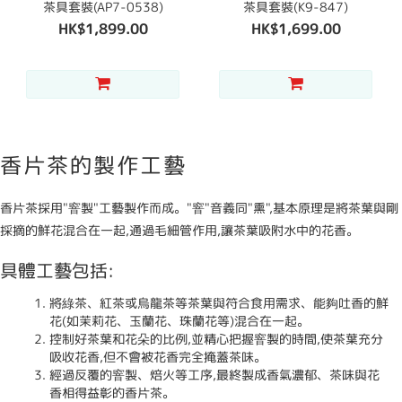
茶具套裝(AP7-0538)
茶具套裝(K9-847)
HK$1,899.00
HK$1,699.00
香片茶的製作工藝
香片茶採用"窨製"工藝製作而成。"窨"音義同"熏",基本原理是將茶葉與剛
採摘的鮮花混合在一起,通過毛細管作用,讓茶葉吸附水中的花香。
具體工藝包括:
將綠茶、紅茶或烏龍茶等茶葉與符合食用需求、能夠吐香的鮮
花(如茉莉花、玉蘭花、珠蘭花等)混合在一起。
控制好茶葉和花朵的比例,並精心把握窨製的時間,使茶葉充分
吸收花香,但不會被花香完全掩蓋茶味。
經過反覆的窨製、焙火等工序,最終製成香氣濃郁、茶味與花
香相得益彰的香片茶。