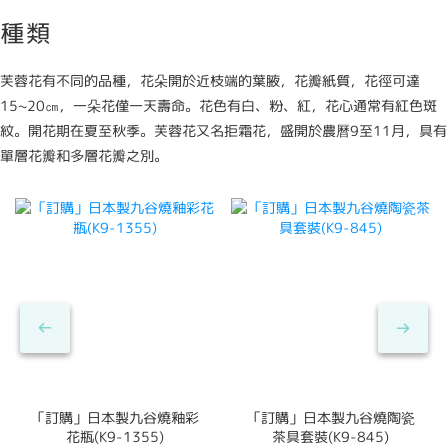
種類
芙蓉花有不同的品種，花朵開於近枝端的葉腋，花瓣紙質，花徑可達
15~20㎝，一朵花僅一天壽命。花色有白、粉、紅，花心通常有紅色斑
紋。開花期在夏至秋季。芙蓉花又名拒霜花，盛開於農曆9至11月，具有
單層花瓣和多層花瓣之別。
「訂購」日本製九谷燒釉彩
「訂購」日本製九谷燒陶瓷
花瓶(K9-1355)
茶具套裝(K9-845)