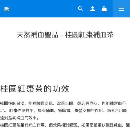
天然補血聖品 - 桂圓紅棗補血茶
桂圓紅棗茶的功效
桂圓
性味甘溫，能補脾胃之氣，改善失眠、健忘等症狀，也能補營血不
足。
紅棗
性味甘平，具有補血、補脾胃、養營安神的作用。兩者合用能
達到益氣補血的效果。
桂圓紅棗茶雖有補血作用，但效果相對偏弱。如果是嚴重缺鐵性貧血，醫