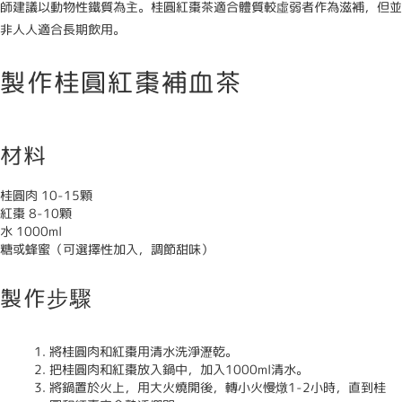
師建議以動物性鐵質為主。桂圓紅棗茶適合體質較虛弱者作為滋補，但並
非人人適合長期飲用。
製作桂圓紅棗補血茶
材料
桂圓肉 10-15顆
紅棗 8-10顆
水 1000ml
糖或蜂蜜（可選擇性加入，調節甜味）
製作步驟
將桂圓肉和紅棗用清水洗淨瀝乾。
把桂圓肉和紅棗放入鍋中，加入1000ml清水。
將鍋置於火上，用大火燒開後，轉小火慢燉1-2小時，直到桂