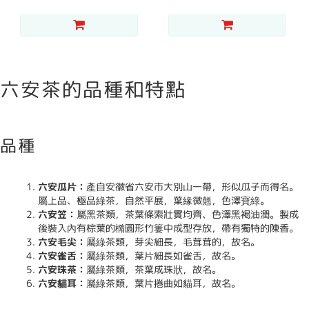
六安茶的品種和特點
品種
六安瓜片：
產自安徽省六安市大別山一帶，形似瓜子而得名。
屬上品、極品綠茶，自然平展，葉緣微翹，色澤寶綠。
六安笠：
屬黑茶類，茶葉條索壯實均齊、色澤黑褐油潤。製成
後裝入內有棕葉的橢圓形竹簍中成型存放，帶有獨特的陳香。
六安毛尖：
屬綠茶類，芽尖細長，毛茸茸的，故名。
六安雀舌：
屬綠茶類，葉片細長如雀舌，故名。
六安珠茶：
屬綠茶類，茶葉成珠狀，故名。
六安貓耳：
屬綠茶類，葉片捲曲如貓耳，故名。