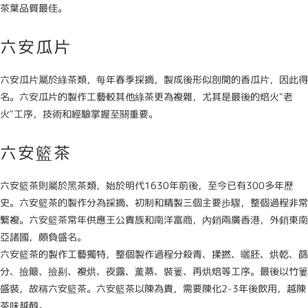
茶葉品質最佳。
六安瓜片
六安瓜片屬於綠茶類，每年春季採摘，製成後形似剖開的香瓜片，因此得
名。六安瓜片的製作工藝較其他綠茶更為複雜，尤其是最後的焙火"老
火"工序，技術和經驗掌握至關重要。
六安籃茶
六安籃茶則屬於黑茶類，始於明代1630年前後，至今已有300多年歷
史。六安籃茶的製作分為採摘、初制和精製三個主要步驟，整個過程非常
繁複。六安籃茶常年供應王公貴族和南洋富商，內銷兩廣香港，外銷東南
亞諸國，頗負盛名。
六安籃茶的製作工藝獨特，整個製作過程分殺青、揉撚、曬胚、烘乾、篩
分、撿簸、撿剔、複烘、夜露、薰蒸、裝簍、再烘焙等工序。最後以竹簍
盛裝，故稱六安籃茶。六安籃茶以陳為貴，需要陳化2-3年後飲用，越陳
茶味越醇。