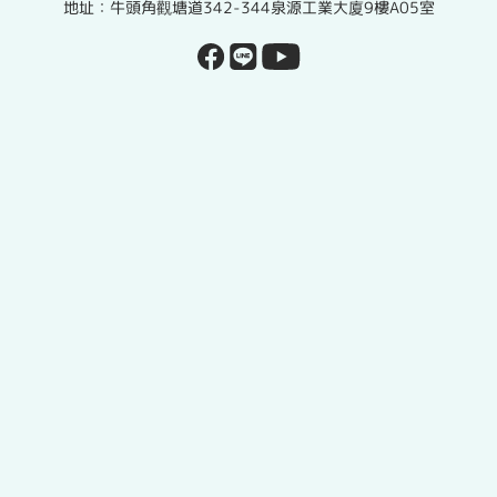
地址：牛頭角觀塘道342-344泉源工業大廈9樓A05室