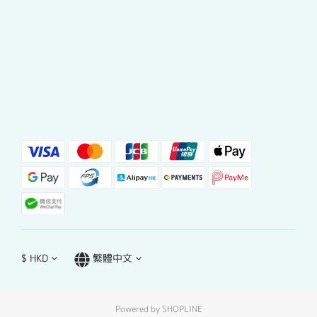
$
HKD
繁體中文
Powered by SHOPLINE