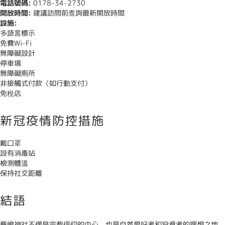
電話號碼:
0178-34-2730
開放時間:
建議訪問前查詢最新開放時間
設施:
多語言標示
免費Wi-Fi
無障礙設計
停車場
無障礙廁所
非接觸式付款（如行動支付）
免稅店
新冠疫情防控措施
戴口罩
設有消毒站
檢測體溫
保持社交距離
結語
蕪嶋神社不僅是宗教信仰的中心，也是自然愛好者和投資者的理想之地。