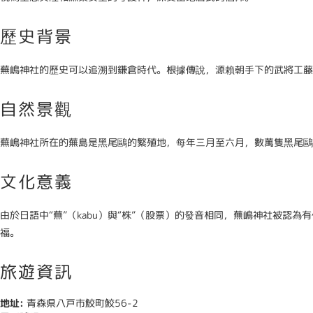
歷史背景
蕪嶋神社的歷史可以追溯到鎌倉時代。根據傳說，源賴朝手下的武將工藤
自然景觀
蕪嶋神社所在的蕪島是黑尾鷗的繁殖地，每年三月至六月，數萬隻黑尾鷗
文化意義
由於日語中“蕪”（kabu）與“株”（股票）的發音相同，蕪嶋神社被
福。
旅遊資訊
地址:
青森県八戸市鮫町鮫56-2