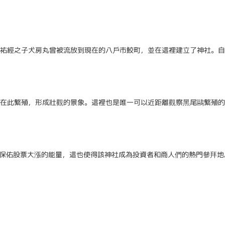
祐經之子犬房丸曾被流放到現在的八戶市鮫町，並在這裡建立了神社。自
在此繁殖，形成壯觀的景象。這裡也是唯一可以近距離觀察黑尾鷗繁殖的
認為有保佑股票大漲的能量，這也使得該神社成為投資者和商人們的熱門參