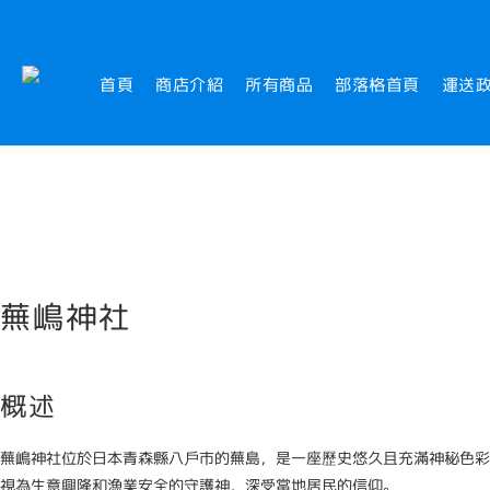
首頁
商店介紹
所有商品
部落格首頁
運送
蕪嶋神社
概述
蕪嶋神社位於日本青森縣八戶市的蕪島，是一座歷史悠久且充滿神秘色彩
視為生意興隆和漁業安全的守護神，深受當地居民的信仰。