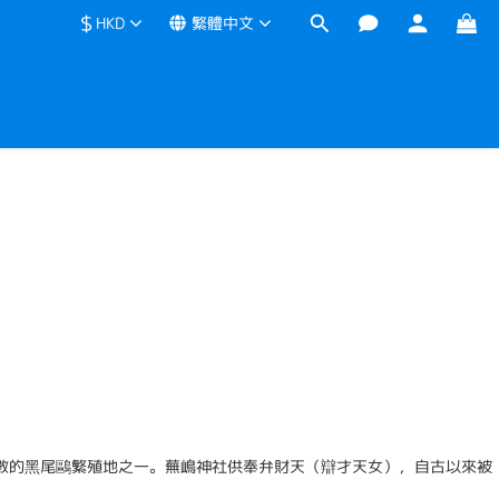
$
HKD
繁體中文
可數的黑尾鷗繁殖地之一。蕪嶋神社供奉弁財天（辯才天女），自古以來被