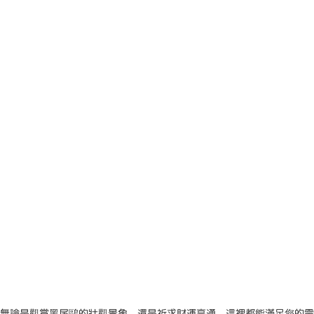
無論是觀賞黑尾鷗的壯觀景象，還是祈求財運亨通，這裡都能滿足您的需