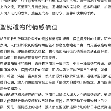
了情感連結，並在歡樂團聚的時刻傳播幸福和溫暖。這一傳統不僅是物質
上的交流，更重要的是情感價值，通過禮物表達關愛、感激和溫暖，加強
人與人之間的聯繫，讓聖誕成為一個分享、溫馨和快樂的季節。
聖誕禮物的情感價值
給予和收到聖誕禮物帶來的喜悅和情感影響是一個值得探討的主題。研究
表明，人們對於收到的禮物可能並不那麼在意禮物本身，而更重視禮物背
後的情感。即使是糟糕的禮物，也可能因為背後的情感而受到正面評價，
這凸顯了情感在禮物交換中的重要性。
在聖誕節這樣的節日，送禮物不僅是一種行為，更是一種情感的表達。聖
誕節被視為一個關乎禮物的節慶，而這些禮物背後所蘊含的情感，如信
仰、希望、渴望、喜樂和愛，使人們感受到歡欣和溫暖。這種以聖誕節送
禮的心態，讓人們更能體會到上帝是「最偉大的禮物」的概念，進而回應
這份愛和喜悅。
透過送禮物和收禮物的互動，不僅可以增進人與人之間的情感連結，還能
讓人們體驗分享的樂趣和收到禮物的喜悅。這種互動不僅是物質上的交
換，更是一種情感上的連結，讓人們在聖誕節這樣特別的節日中感受到溫