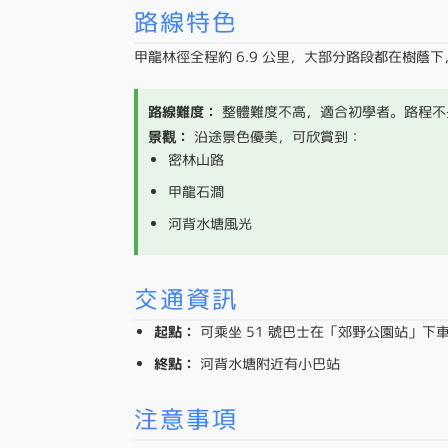
路線特色
甲龍林徑全程約 6.9 公里，大部分路段都在樹
路線難度：
整體難度不高，適合初學者。路程不
景觀：
沿途景色優美，可欣賞到：
密林山路
甲龍石澗
河背水塘風光
交通資訊
起點：
可乘坐 51 號巴士在「郊野公園站」下
終點：
河背水塘附近有小巴站
注意事項