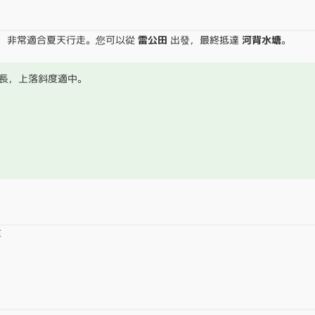
蔭下，非常適合夏天行走。您可以從
雷公田
出發，最終抵達
河背水塘
。
長，上落斜度適中。
車