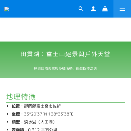
田貫湖：富士山絕景與戶外天堂
探索自然美景與多樣活動，感受四季之美
地理特徵
位置：
靜岡縣富士宮市佐折
坐標：
35°20′37″N 138°33′38″E
類型：
淡水湖（人工湖）
表面積：
0.312 平方公里