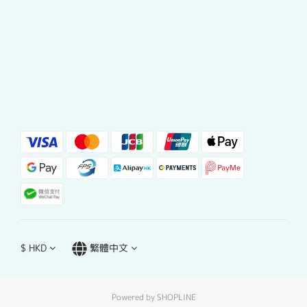
$
HKD
繁體中文
Powered by SHOPLINE