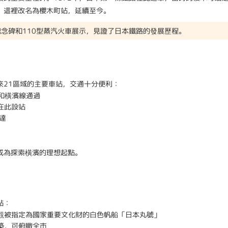
，這裡改名為櫻木町站，延續至今。
念碑和110型蒸汽火車展示，見證了日本鐵路的發展歷程。
來21區域的主要車站，交通十分便利：
和橫濱線通過
在此設站
達
成為探索橫濱的理想起點。
點：
觀被指定為國家重要文化財的白色帆船「日本丸號」
築，可俯瞰全市