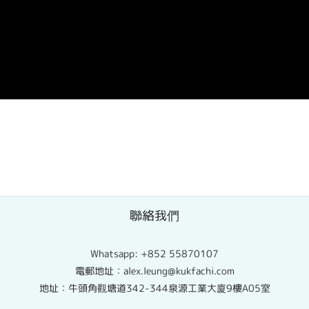
聯絡我們
Whatsapp:
+852 55870107
電郵地址：alex.leung@kukfachi.com
地址：牛頭角觀塘道342-344泉源工業大廈9樓A05室