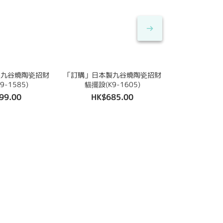
製九谷燒陶瓷招財
「訂購」日本製九谷燒陶瓷招財
「訂購」日本
9-1585)
貓擺設(K9-1605)
貓擺設(K
99.00
HK$685.00
HK$8