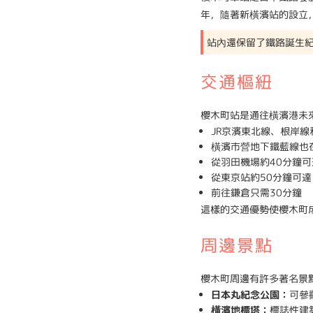
年，隨著新橫濱站的設立
站內還保留了鐵路誕生紀
交通樞紐
櫻木町站是通往橫濱港未
JR京濱東北線、根岸線
橫濱市營地下鐵藍線也
從羽田機場約40分鐘可
從東京站約50分鐘可達
前往鎌倉只需30分鐘
這樣的交通優勢使櫻木町
周邊景點
櫻木町周邊有許多著名景
日本丸紀念公園：
可參
橫濱地標塔：
標誌性建