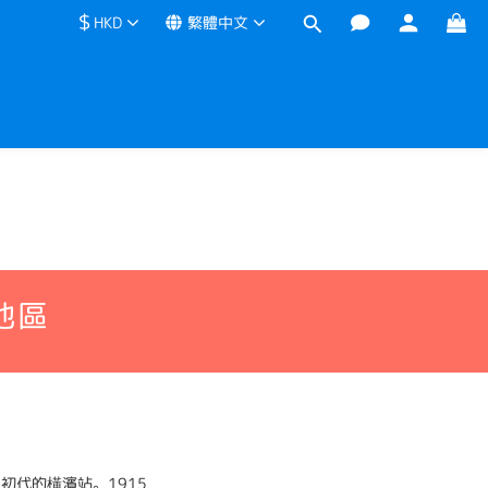
$
HKD
繁體中文
地區
初代的橫濱站。1915