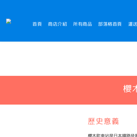
首頁
商店介紹
所有商品
部落格首頁
運
櫻
歷史意義
櫻木町車站是日本鐵路發展