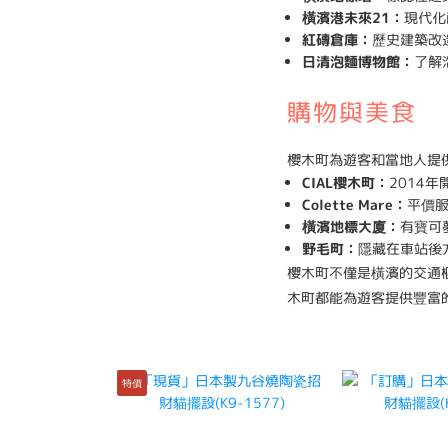
橫濱港未來21：
現代化
紅磚倉庫：
歷史建築改
日清泡麵博物館：
了解
購物與美食
櫻木町為遊客和當地人提
CIAL櫻木町：
2014
Colette Mare：
平價服
橫濱地標大廈：
有寶可夢
野毛町：
隱藏在車站後
櫻木町不僅是橫濱的交通
木町都能為遊客提供豐富
特價