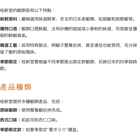
桂新堂的蝦餅具有以下特點：
新鮮原料：
嚴格選用味道鮮美、安全的日本產蝦類，如甜蝦和斑節蝦等。
獨特口感：
蝦餅口感酥脆，沒有砂糖的甜膩或小麥粉的味道，而是散發濃
郁的鮮蝦香氣。
精湛工藝：
採用特殊製法，將蝦子整隻烘烤，甚至連殼也能食用，充分保
留了蝦的原始風味。
季節限定：
桂新堂會根據不同季節推出限定款蝦餅，反映日本的四季與時
節。
產品種類
桂新堂提供多種蝦餅產品，包括：
原味蝦餅：
使用整隻蝦烘烤而成。
西式口味：
如起司和杏仁口味。
季節限定款：
如夏季限定"夏きらり"禮盒。