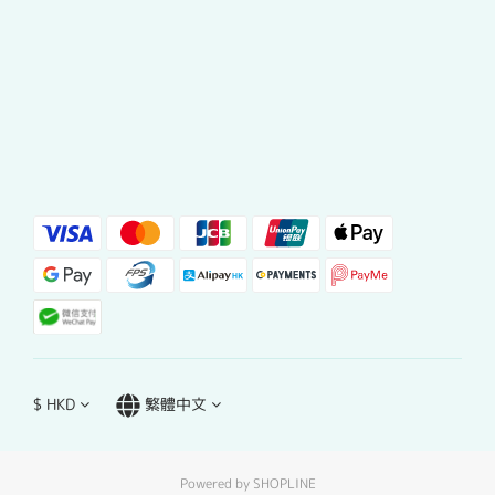
$
HKD
繁體中文
Powered by SHOPLINE