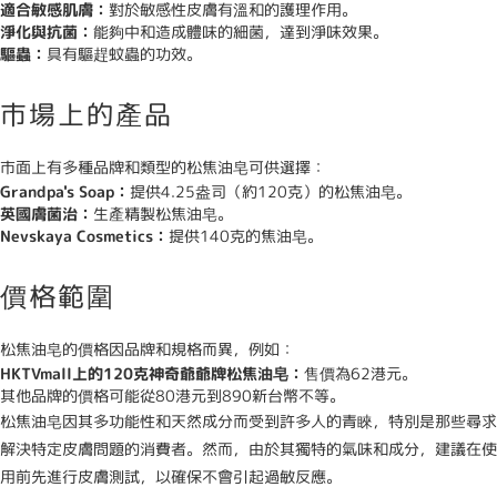
適合敏感肌膚：
對於敏感性皮膚有溫和的護理作用。
淨化與抗菌：
能夠中和造成體味的細菌，達到淨味效果。
驅蟲：
具有驅趕蚊蟲的功效。
市場上的產品
市面上有多種品牌和類型的松焦油皂可供選擇：
Grandpa's Soap：
提供4.25盎司（約120克）的松焦油皂。
英國膚菌治：
生產精製松焦油皂。
Nevskaya Cosmetics：
提供140克的焦油皂。
價格範圍
松焦油皂的價格因品牌和規格而異，例如：
HKTVmall上的120克神奇爺爺牌松焦油皂：
售價為62港元。
其他品牌的價格可能從80港元到890新台幣不等。
松焦油皂因其多功能性和天然成分而受到許多人的青睞，特別是那些尋求
解決特定皮膚問題的消費者。然而，由於其獨特的氣味和成分，建議在使
用前先進行皮膚測試，以確保不會引起過敏反應。