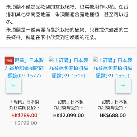
朱頂蘭不僅是受歡迎的盆栽植物，也常被用作切花。在香
港和其他東南亞地區，朱頂蘭適合露地種植，甚至可以越
冬。
朱頂蘭是一種美麗而易於栽培的植物，只要提供適當的生
長條件，就能在家中欣賞到它燦爛的花朵。
特價
「現貨」日本製
「訂購」日本製
「訂購」日本製
九谷燒陶瓷招財
九谷燒陶瓷招財
九谷燒陶瓷招財
貓擺設(K9-
貓擺設(K9-
貓擺設(K9-
HK$789.00
HK$2,099.00
HK$688.00
1577)
1616)
1560)
HK$799.00