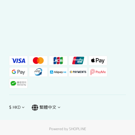
$
HKD
繁體中文
Powered by SHOPLINE