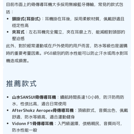
目前市面上的骨傳導耳機大多採用無線藍牙傳輸，常見的款式包
括：
頸掛式(耳掛式)
：耳機掛在耳後，採用柔軟材質，佩戴舒適且
穩定性高
夾耳式
：左右耳機完全獨立，夾在耳廓上方，能減輕對頭部的
壓迫感
此外，對於經常運動或在戶外使用的用戶而言，防水等級也是選購
時的重要考量因素。IP68級別的防水性能可以防止汗水或雨水對耳
機造成損害。
推薦款式
山水SANSUI骨傳導耳機
：續航時間長達10小時，防汗防雨防
水，性價比高，適合日常使用
AfterShokz Aeropex骨傳導耳機
：頂級款式，音質出色，佩戴
舒適，防水等級高，適合運動健身
Vidonn F1骨傳導耳機
：入門級選擇，價格親民，音質尚可，
防水性能一般