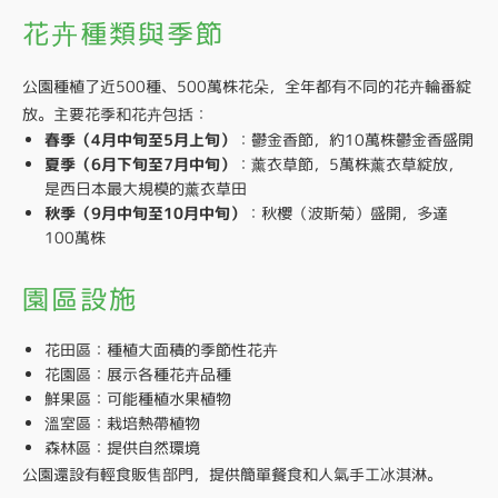
花卉種類與季節
公園種植了近500種、500萬株花朵，全年都有不同的花卉輪番綻
放。主要花季和花卉包括：
春季（4月中旬至5月上旬）
：鬱金香節，約10萬株鬱金香盛開
夏季（6月下旬至7月中旬）
：薰衣草節，5萬株薰衣草綻放，
是西日本最大規模的薰衣草田
秋季（9月中旬至10月中旬）
：秋櫻（波斯菊）盛開，多達
100萬株
園區設施
花田區：種植大面積的季節性花卉
花園區：展示各種花卉品種
鮮果區：可能種植水果植物
溫室區：栽培熱帶植物
森林區：提供自然環境
公園還設有輕食販售部門，提供簡單餐食和人氣手工冰淇淋。