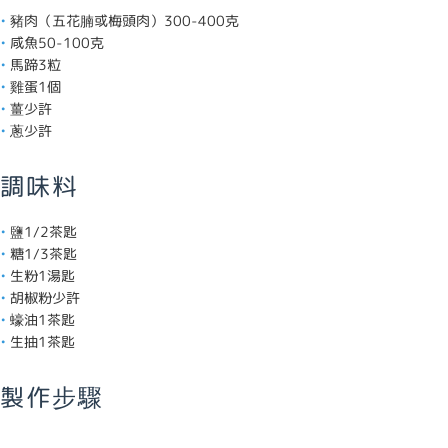
豬肉（五花腩或梅頭肉）300-400克
咸魚50-100克
馬蹄3粒
雞蛋1個
薑少許
蔥少許
調味料
鹽1/2茶匙
糖1/3茶匙
生粉1湯匙
胡椒粉少許
蠔油1茶匙
生抽1茶匙
製作步驟