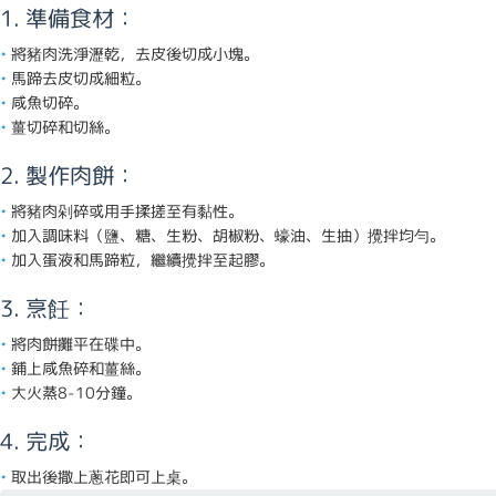
1. 準備食材：
將豬肉洗淨瀝乾，去皮後切成小塊。
馬蹄去皮切成細粒。
咸魚切碎。
薑切碎和切絲。
2. 製作肉餅：
將豬肉剁碎或用手揉搓至有黏性。
加入調味料（鹽、糖、生粉、胡椒粉、蠔油、生抽）攪拌均勻。
加入蛋液和馬蹄粒，繼續攪拌至起膠。
3. 烹飪：
將肉餅攤平在碟中。
鋪上咸魚碎和薑絲。
大火蒸8-10分鐘。
4. 完成：
取出後撒上蔥花即可上桌。