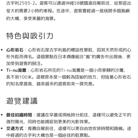
古宇利2593-2。遊客可以通過沖繩58號國道自駕前往，從那霸出
發大約需要2小時的車程。在途中，遊客會經過一座橫跨多個島嶼
的大橋，享受美麗的海景。
特色與吸引力
心形岩石
：心形岩石是古宇利島的標誌性景觀，因其天然形成的心
形外觀而得名。這個景點在日本偶像組合“嵐”的廣告中出現後，更
加受到遊客的關注。
Ti-nu海灘
：心形岩石所在的Ti-nu海灘是一個小而寧靜的沙灘，
長不到100米。這裡原本是一個較為隱秘的地方，但隨著心形岩石
的知名度提高，越來越多的遊客前來一探究竟。
遊覽建議
最佳拍攝時間
：建議在早晨或傍晚時分前往，這樣可以避免正午的
強烈陽光，同時也能捕捉到更美的光影效果。
交通方式
：推薦自駕前往，這樣可以更自由地安排時間和路線。途
中經過的古宇利大橋也是一個絕佳的觀景點。