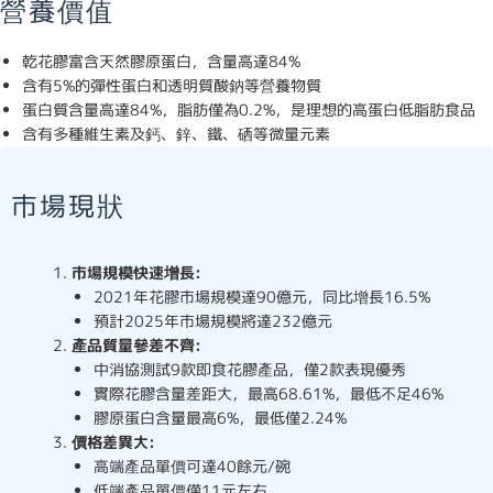
營養價值
乾花膠富含天然膠原蛋白，含量高達84%
含有5%的彈性蛋白和透明質酸鈉等營養物質
蛋白質含量高達84%，脂肪僅為0.2%，是理想的高蛋白低脂肪食品
含有多種維生素及鈣、鋅、鐵、硒等微量元素
市場現狀
市場規模快速增長:
2021年花膠市場規模達90億元，同比增長16.5%
預計2025年市場規模將達232億元
產品質量參差不齊:
中消協測試9款即食花膠產品，僅2款表現優秀
實際花膠含量差距大，最高68.61%，最低不足46%
膠原蛋白含量最高6%，最低僅2.24%
價格差異大:
高端產品單價可達40餘元/碗
低端產品單價僅11元左右