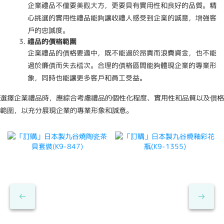
企業禮品不僅要美觀大方，更要具有實用性和良好的品質。精
心挑選的實用性禮品能夠讓收禮人感受到企業的誠意，增強客
戶的忠誠度。
禮品的價格範圍
企業禮品的價格要適中，既不能過於昂貴而浪費資金，也不能
過於廉價而失去檔次。合理的價格區間能夠體現企業的專業形
象，同時也能讓更多客戶和員工受益。
選擇企業禮品時，應綜合考慮禮品的個性化程度、實用性和品質以及價格
範圍，以充分展現企業的專業形象和誠意。