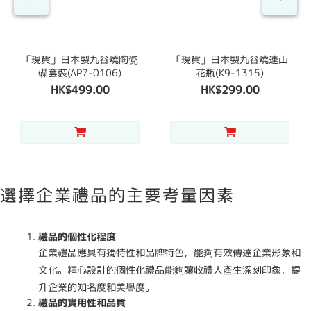
「現貨」日本製九谷燒陶瓷
「現貨」日本製九谷燒連山
碟套裝(AP7-0106)
花瓶(K9-1315)
HK$499.00
HK$299.00
選擇企業禮品的主要考量因素
禮品的個性化程度
企業禮品應具有獨特性和品牌特色，能夠有效傳達企業形象和
文化。精心設計的個性化禮品能夠讓收禮人產生深刻印象，提
升企業的知名度和美譽度。
禮品的實用性和品質