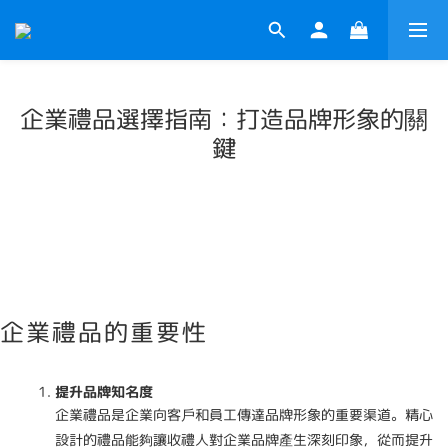
企業禮品選擇指南：打造品牌形象的關
鍵
企業禮品的重要性
提升品牌知名度
企業禮品是企業向客戶和員工傳達品牌形象的重要渠道。精心
設計的禮品能夠讓收禮人對企業品牌產生深刻印象，從而提升