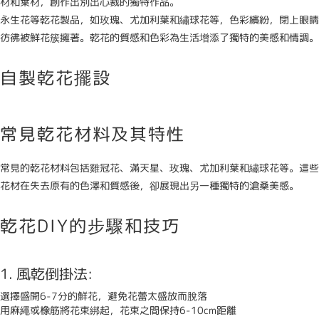
材和葉材，創作出別出心裁的獨特作品。
永生花等乾花製品，如玫瑰、尤加利葉和繡球花等，色彩繽紛，閉上眼睛
彷彿被鮮花簇擁著。乾花的質感和色彩為生活增添了獨特的美感和情調。
自製乾花擺設
常見乾花材料及其特性
常見的乾花材料包括雞冠花、滿天星、玫瑰、尤加利葉和繡球花等。這些
花材在失去原有的色澤和質感後，卻展現出另一種獨特的滄桑美感。
乾花DIY的步驟和技巧
1. 風乾倒掛法:
選擇盛開6-7分的鮮花，避免花蕾太盛放而脫落
用麻繩或橡筋將花束綁起，花束之間保持6-10cm距離