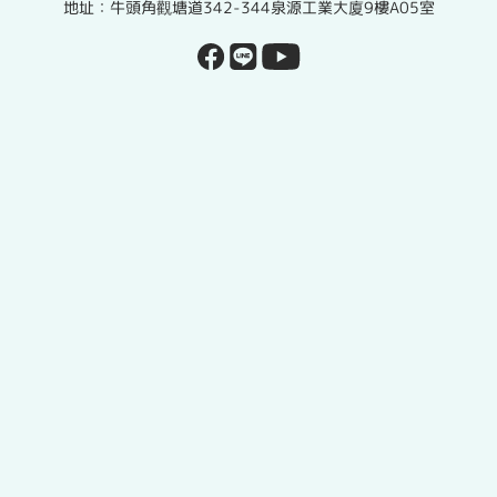
地址：牛頭角觀塘道342-344泉源工業大廈9樓A05室