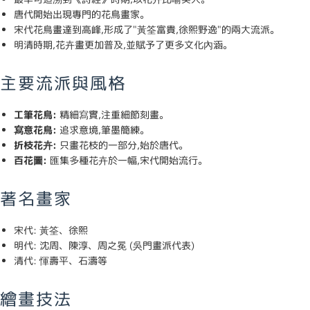
唐代開始出現專門的花鳥畫家。
宋代花鳥畫達到高峰,形成了"黃筌富貴,徐熙野逸"的兩大流派。
明清時期,花卉畫更加普及,並賦予了更多文化內涵。
主要流派與風格
工筆花鳥:
精細寫實,注重細節刻畫。
寫意花鳥:
追求意境,筆墨簡練。
折枝花卉:
只畫花枝的一部分,始於唐代。
百花圖:
匯集多種花卉於一幅,宋代開始流行。
著名畫家
宋代: 黃筌、徐熙
明代: 沈周、陳淳、周之冕 (吳門畫派代表)
清代: 惲壽平、石濤等
繪畫技法