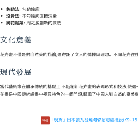
鉤勒法:
勾勒輪廓
沒骨法:
不勾輪廓直接渲染
鉤花點葉:
周之冕創新的技法
文化意義
花卉畫不僅是對自然美的描繪,還寄託了文人的情操與理想。不同花卉往往
現代發展
當代藝術家在繼承傳統的基礎上,不斷創新花卉畫的表現形式和技法,使這
花畫是中國傳統繪畫中極具特色的一個門類,體現了中國人對自然的審美
特價