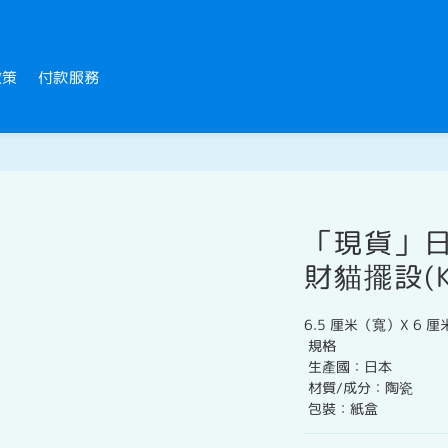
政策
付款服務
「現貨」
財貓擺設(K
6.5 厘米（寬）X 6 
 規格
 生產國：日本
 材質/成分：陶瓷
 包裝：紙盒