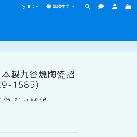
$
HKD
繁體中文
立即購買
日本製九谷燒陶瓷招
9-1585)
厘米（深）X 11.5 厘米（高）