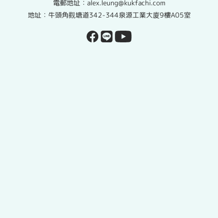
電郵地址：alex.leung@kukfachi.com
地址：牛頭角觀塘道342-344泉源工業大廈9樓A05室