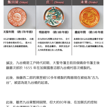
據說，九谷燒是江戶時代初期，大聖寺藩主前田俊晴命令藩主後
藤最次郎於 1655 年在加賀國惠沼郡九谷燒村首次燒製的。
此後，後藤西二郎的窯歷經50多年燒製的陶器現在被稱為“古九
谷”，被認為是九谷燒的起源。
此後，雖然九谷窯暫時關閉，但大約80年後，在加賀氏的控制